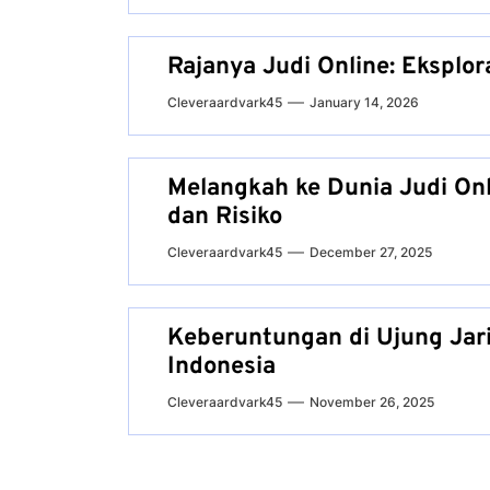
Rajanya Judi Online: Eksplor
Cleveraardvark45
January 14, 2026
Melangkah ke Dunia Judi Onl
dan Risiko
Cleveraardvark45
December 27, 2025
Keberuntungan di Ujung Jari
Indonesia
Cleveraardvark45
November 26, 2025