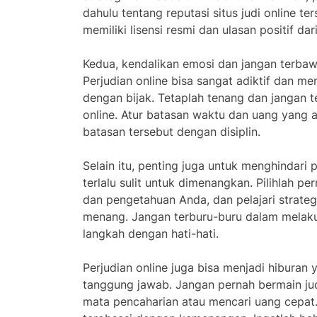
dahulu tentang reputasi situs judi online te
memiliki lisensi resmi dan ulasan positif dar
Kedua, kendalikan emosi dan jangan terbawa
Perjudian online bisa sangat adiktif dan m
dengan bijak. Tetaplah tenang dan jangan t
online. Atur batasan waktu dan uang yang 
batasan tersebut dengan disiplin.
Selain itu, penting juga untuk menghindari p
terlalu sulit untuk dimenangkan. Pilihlah
dan pengetahuan Anda, dan pelajari strate
menang. Jangan terburu-buru dalam melaku
langkah dengan hati-hati.
Perjudian online juga bisa menjadi hibura
tanggung jawab. Jangan pernah bermain jud
mata pencaharian atau mencari uang cepat. T