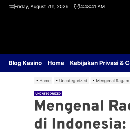
Skip
Friday, August 7th, 2026
4:48:42 AM
to
the
content
Blog Kasino
Home
Kebijakan Privasi & 
Home
Uncategorized
Mengenal Ragam Ju
UNCATEGORIZED
Mengenal Ra
di Indonesia: