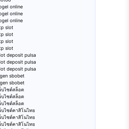
ogel online
ogel online
ogel online
tp slot
tp slot
tp slot
tp slot
lot deposit pulsa
lot deposit pulsa
lot deposit pulsa
gen sbobet
gen sbobet
ว็บไซต์สล็อต
ว็บไซต์สล็อต
ว็บไซต์สล็อต
ว็บไซต์คาสิโนไทย
ว็บไซต์คาสิโนไทย
ว็บไซต์คาสิโนไทย