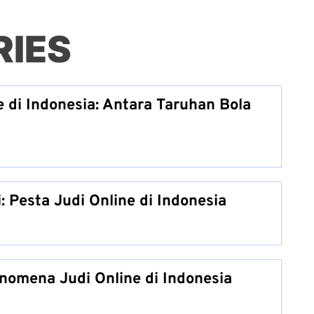
RIES
 di Indonesia: Antara Taruhan Bola
 Pesta Judi Online di Indonesia
nomena Judi Online di Indonesia