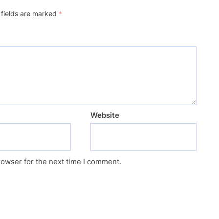
 fields are marked
*
Website
rowser for the next time I comment.