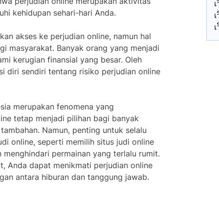
wa perjudian online merupakan aktivitas
เ
hi kehidupan sehari-hari Anda.
เ
เ
an akses ke perjudian online, namun hal
gi masyarakat. Banyak orang yang menjadi
mi kerugian finansial yang besar. Oleh
 diri sendiri tentang risiko perjudian online
nesia merupakan fenomena yang
line tetap menjadi pilihan bagi banyak
 tambahan. Namun, penting untuk selalu
i online, seperti memilih situs judi online
 menghindari permainan yang terlalu rumit.
t, Anda dapat menikmati perjudian online
gan antara hiburan dan tanggung jawab.