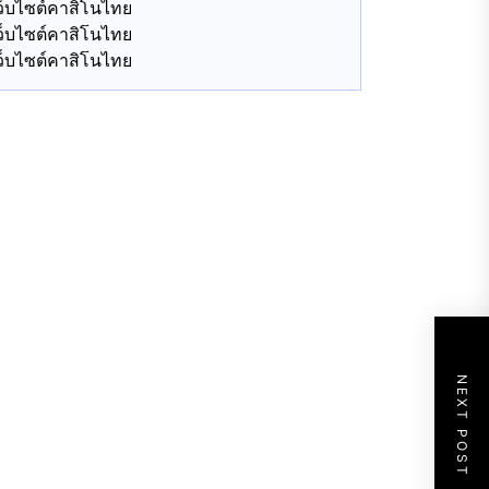
ว็บไซต์คาสิโนไทย
ว็บไซต์คาสิโนไทย
ว็บไซต์คาสิโนไทย
NEXT POST