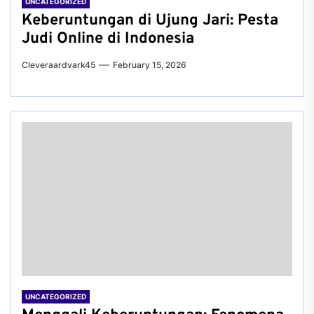
UNCATEGORIZED
Keberuntungan di Ujung Jari: Pesta
Judi Online di Indonesia
Cleveraardvark45
February 15, 2026
UNCATEGORIZED