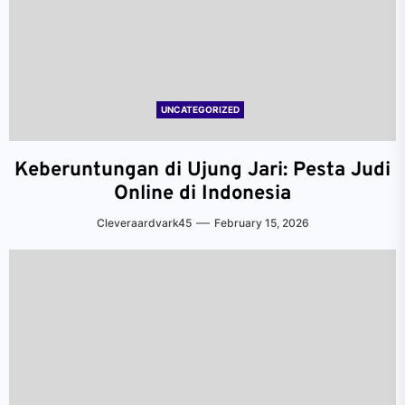
UNCATEGORIZED
Keberuntungan di Ujung Jari: Pesta Judi
Online di Indonesia
Cleveraardvark45
February 15, 2026