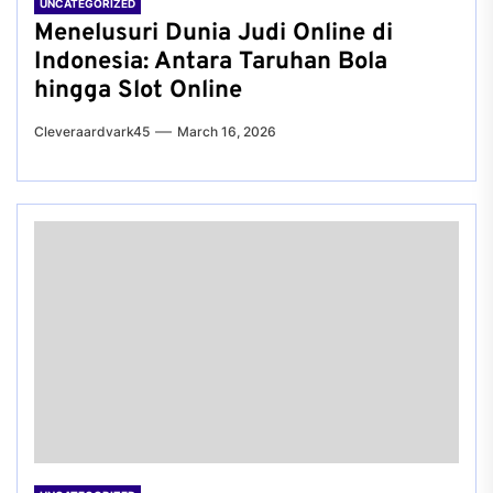
UNCATEGORIZED
Menelusuri Dunia Judi Online di
Indonesia: Antara Taruhan Bola
hingga Slot Online
Cleveraardvark45
March 16, 2026