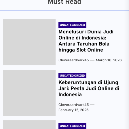
Must Read
UNCATEGORIZED
Menelusuri Dunia Judi
Online di Indonesia:
Antara Taruhan Bola
hingga Slot Online
Cleveraardvark45
March 16, 2026
UNCATEGORIZED
Keberuntungan di Ujung
Jari: Pesta Judi Online di
Indonesia
Cleveraardvark45
February 15, 2026
UNCATEGORIZED