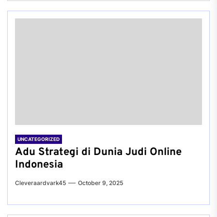
UNCATEGORIZED
Adu Strategi di Dunia Judi Online
Indonesia
Cleveraardvark45
October 9, 2025