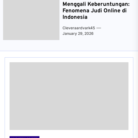
Menggali Keberuntungan:
Fenomena Judi Online di
Indonesia
Cleveraardvark45
January 29, 2026