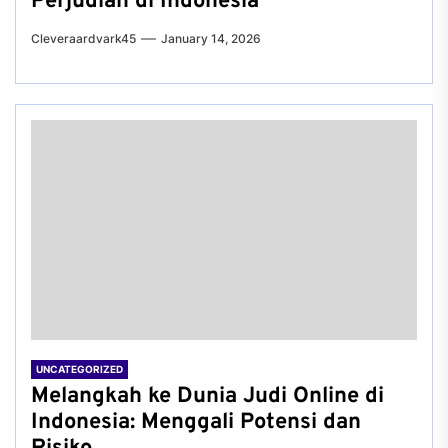
Perjudian di Indonesia
Cleveraardvark45
January 14, 2026
UNCATEGORIZED
Melangkah ke Dunia Judi Online di
Indonesia: Menggali Potensi dan