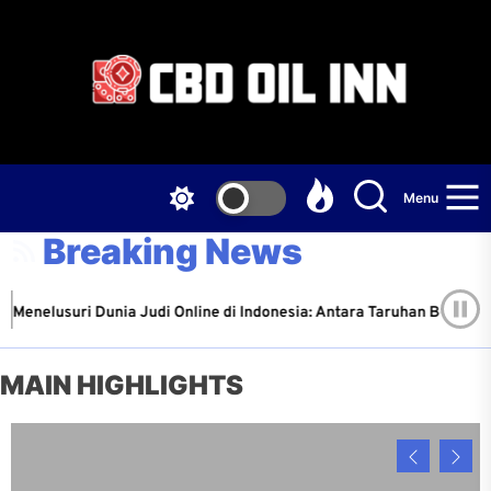
Skip
to
CB
the
content
Oil
Inn
Menu
Breaking News
enelusuri Dunia Judi Online di Indonesia: Antara Taruhan Bola hingga
leveraardvark45
March 16, 2026
MAIN HIGHLIGHTS