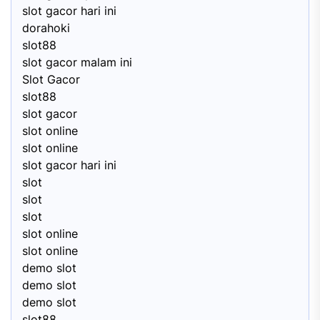
slot gacor hari ini
dorahoki
slot88
slot gacor malam ini
Slot Gacor
slot88
slot gacor
slot online
slot online
slot gacor hari ini
slot
slot
slot
slot online
slot online
demo slot
demo slot
demo slot
slot88