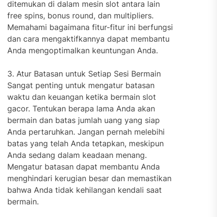
ditemukan di dalam mesin slot antara lain
free spins, bonus round, dan multipliers.
Memahami bagaimana fitur-fitur ini berfungsi
dan cara mengaktifkannya dapat membantu
Anda mengoptimalkan keuntungan Anda.
3. Atur Batasan untuk Setiap Sesi Bermain
Sangat penting untuk mengatur batasan
waktu dan keuangan ketika bermain slot
gacor. Tentukan berapa lama Anda akan
bermain dan batas jumlah uang yang siap
Anda pertaruhkan. Jangan pernah melebihi
batas yang telah Anda tetapkan, meskipun
Anda sedang dalam keadaan menang.
Mengatur batasan dapat membantu Anda
menghindari kerugian besar dan memastikan
bahwa Anda tidak kehilangan kendali saat
bermain.