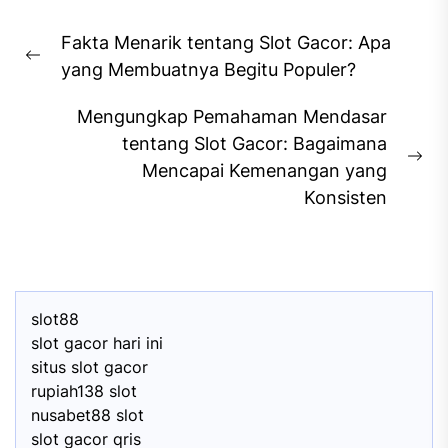
Post
Fakta Menarik tentang Slot Gacor: Apa
navigation
Previous
yang Membuatnya Begitu Populer?
post:
Mengungkap Pemahaman Mendasar
tentang Slot Gacor: Bagaimana
Ne
Mencapai Kemenangan yang
pos
Konsisten
slot88
slot gacor hari ini
situs slot gacor
⁠rupiah138 slot
nusabet88 slot
slot gacor qris