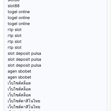
slot88
togel online
togel online
togel online
rtp slot
rtp slot
rtp slot
rtp slot
slot deposit pulsa
slot deposit pulsa
slot deposit pulsa
agen sbobet
agen sbobet
เว็บไซต์สล็อต
เว็บไซต์สล็อต
เว็บไซต์สล็อต
เว็บไซต์คาสิโนไทย
เว็บไซต์คาสิโนไทย