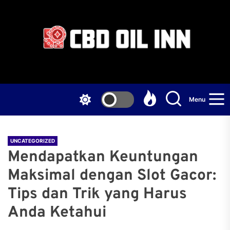
Skip
to
the
CB
content
Oil
Inn
Menu
UNCATEGORIZED
Mendapatkan Keuntungan
Maksimal dengan Slot Gacor:
Tips dan Trik yang Harus
Anda Ketahui