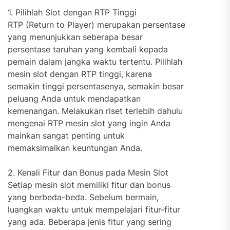
1. Pilihlah Slot dengan RTP Tinggi
RTP (Return to Player) merupakan persentase
yang menunjukkan seberapa besar
persentase taruhan yang kembali kepada
pemain dalam jangka waktu tertentu. Pilihlah
mesin slot dengan RTP tinggi, karena
semakin tinggi persentasenya, semakin besar
peluang Anda untuk mendapatkan
kemenangan. Melakukan riset terlebih dahulu
mengenai RTP mesin slot yang ingin Anda
mainkan sangat penting untuk
memaksimalkan keuntungan Anda.
2. Kenali Fitur dan Bonus pada Mesin Slot
Setiap mesin slot memiliki fitur dan bonus
yang berbeda-beda. Sebelum bermain,
luangkan waktu untuk mempelajari fitur-fitur
yang ada. Beberapa jenis fitur yang sering