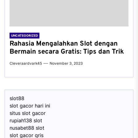
UNCATEGORIZED
Rahasia Mengalahkan Slot dengan
Bermain secara Gratis: Tips dan Trik
Cleveraardvark45
November 3, 2023
slot88
slot gacor hari ini
situs slot gacor
⁠rupiah138 slot
nusabet88 slot
slot gacor qris