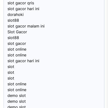
slot gacor qris
slot gacor hari ini
dorahoki
slot88
slot gacor malam ini
Slot Gacor
slot88
slot gacor
slot online
slot online
slot gacor hari ini
slot
slot
slot
slot online
slot online
demo slot
demo slot
demo slot