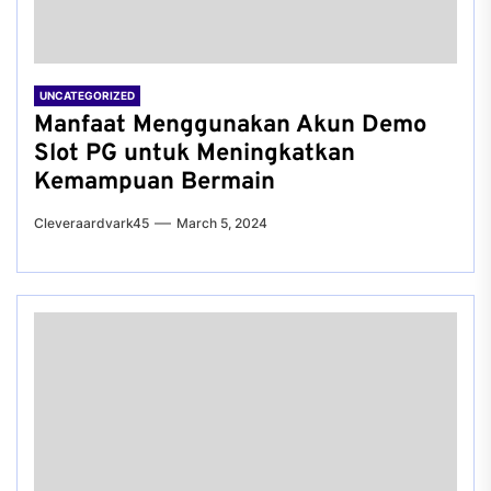
UNCATEGORIZED
Manfaat Menggunakan Akun Demo
Slot PG untuk Meningkatkan
Kemampuan Bermain
Cleveraardvark45
March 5, 2024