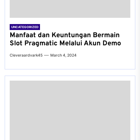
UNCATEGORIZED
Manfaat dan Keuntungan Bermain
Slot Pragmatic Melalui Akun Demo
Cleveraardvark45
March 4, 2024