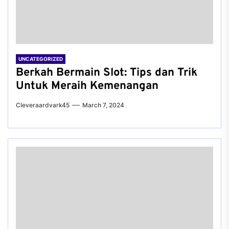
UNCATEGORIZED
Berkah Bermain Slot: Tips dan Trik
Untuk Meraih Kemenangan
Cleveraardvark45
March 7, 2024