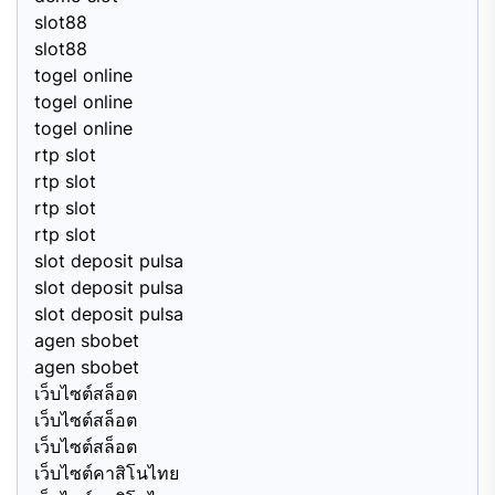
slot88
slot88
togel online
togel online
togel online
rtp slot
rtp slot
rtp slot
rtp slot
slot deposit pulsa
slot deposit pulsa
slot deposit pulsa
agen sbobet
agen sbobet
เว็บไซต์สล็อต
เว็บไซต์สล็อต
เว็บไซต์สล็อต
เว็บไซต์คาสิโนไทย