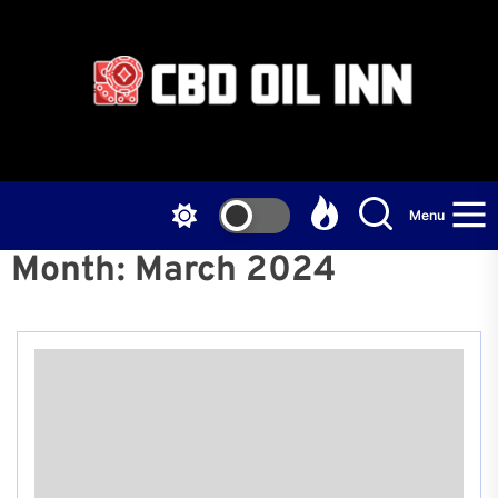
Skip
to
the
CB
content
Oil
Inn
Menu
Month:
March 2024